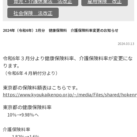
育児・介護休業法 法改正
雇用保険 改正
社会保険 法改正
2024年（令和6年）3月分 健康保険料 介護保険料率変更のお知らせ
2024.03.13
令和
6
年３月分より健康保険料率、介護保険料率が変更にな
ります。
（令和
6
年４月納付分より）
東京都の保険料額表はこちらです。
https://www.kyoukaikenpo.or.jp/~/media/Files/shared/hokenr
東京都の健康保険料率
10
％→
9.98
％へ
介護保険料率
1.82
％→
1.6
％