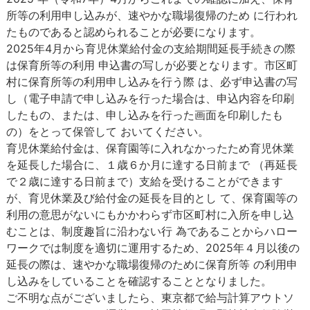
所等の利用申し込みが、速やかな職場復帰のため に行われ
たものであると認められることが必要になります。
2025年4月から育児休業給付金の支給期間延長手続きの際
は保育所等の利用 申込書の写しが必要となります。市区町
村に保育所等の利用申し込みを行う際 は、必ず申込書の写
し（電子申請で申し込みを行った場合は、申込内容を印刷
したもの、または、申し込みを行った画面を印刷したも
の）をとって保管して おいてください。
育児休業給付金は、保育園等に入れなかったため育児休業
を延長した場合に、１歳６か月に達する日前まで （再延長
で２歳に達する日前まで）支給を受けることができます
が、育児休業及び給付金の延長を目的とし て、保育園等の
利用の意思がないにもかかわらず市区町村に入所を申し込
むことは、制度趣旨に沿わない行 為であることからハロー
ワークでは制度を適切に運用するため、2025年４月以後の
延長の際は、速やかな職場復帰のために保育所等 の利用申
し込みをしていることを確認することとなりました。
ご不明な点がございましたら、東京都で給与計算アウトソ