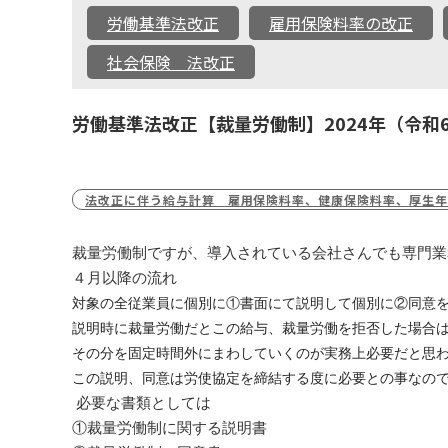
労働基準法改正
雇用保険料率の改正
社会保険 法改正
労働基準法改正【裁量労働制】2024年（令和
法改正に伴う給与計算 雇用保険料率、健康保険料率、厚生年
裁量労働制ですが、導入されている会社さんでも専門業
４月以降の流れ
対象の全従業員に個別に①書面にて説明して個別に②同意
説明時に裁量労働だとこの給与、裁量労働を拒否した場合
その分を固定時間外にまわしていくのが実務上必要だと思
この説明、同意は労使協定を締結する度に必要との事なの
必要な書類としては
①裁量労働制に関する説明書